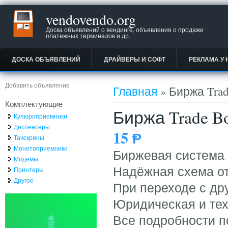
vendovendo.org
Доска объявлений о вендинге, объявления о продаже
платежных терминалов и др.
ДОСКА ОБЪЯВЛЕНИЙ
ДРАЙВЕРЫ И СОФТ
РЕКЛАМА У 
Вы здесь
Добавить объявление
Главная
» Биржа Trad
Комплектующие
Биржа Trade B
Купюроприемники
Диспенсеры
15
Ᵽ
Тачскрины
Монетоприемники
Биржевая система 
Модемы
Надёжная схема от
Принтеры
Другое
При переходе с др
Юридическая и тех
Все подробности по