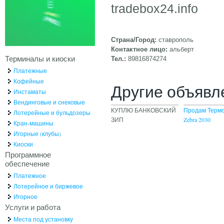
tradebox24.info
Страна/Город:
ставрополь
Контактное лицо:
альберт
Терминалы и киоски
Тел.:
89816874274
Платежные
Кофейные
Другие объявл
Инстаматы
Вендинговые и снековые
КУПЛЮ БАНКОВСКИЙ
Продам Терм
Лотерейные и бульдозеры
ЗИП
Zebra 2030
Кран-машины
Игорные (клубы)
Киоски
Программное
обеспечение
Платежное
Лотерейное и биржевое
Игорное
Услуги и работа
Места под установку