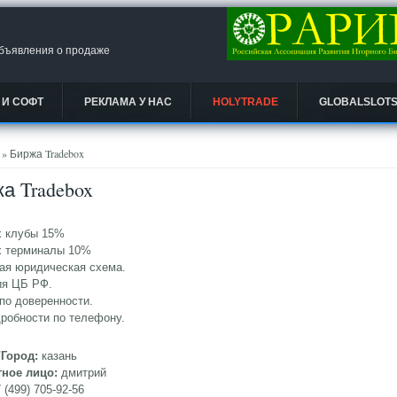
объявления о продаже
 И СОФТ
РЕКЛАМА У НАС
HOLYTRADE
GLOBALSLOT
есь
» Биржа Tradebox
а Tradebox
x клубы 15%
ox терминалы 10%
ая юридическая схема.
ия ЦБ РФ.
по доверенности.
робности по телефону.
/Город:
казань
тное лицо:
дмитрий
 (499) 705-92-56