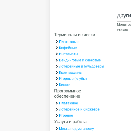
Друг
Монитор
стекла
Терминалы и киоски
Платежные
Кофейные
Инстаматы
Вендинговые и снековые
Лотерейные и бульдозеры
Кран-машины
Игорные (клубы)
Киоски
Программное
обеспечение
Платежное
Лотерейное и биржевое
Игорное
Услуги и работа
Места под установку