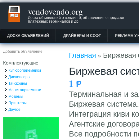
vendovendo.org
Доска объявлений о вендинге, объявления о продаже
платежных терминалов и др.
ДОСКА ОБЪЯВЛЕНИЙ
ДРАЙВЕРЫ И СОФТ
РЕКЛАМА У 
Вы здесь
Добавить объявление
Главная
» Биржевая 
Комплектующие
Биржевая сист
Купюроприемники
Диспенсеры
1
Ᵽ
Тачскрины
Монетоприемники
Терминальная и за
Модемы
Биржевая система.
Принтеры
Другое
Интеграция киви к
Агентские договора
Все подробности п