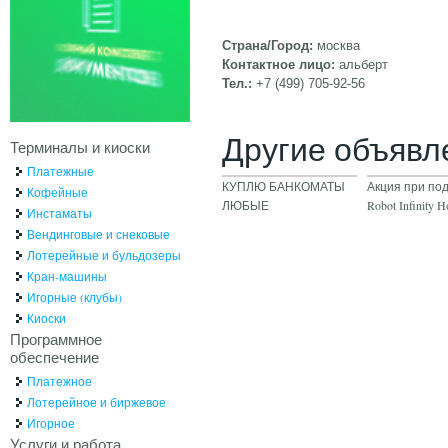
Страна/Город:
москва
Контактное лицо:
альберт
Тел.:
+7 (499) 705-92-56
Другие объявл
Терминалы и киоски
Платежные
КУПЛЮ БАНКОМАТЫ
Акция при по
Кофейные
ЛЮБЫЕ
Robot Infinity Ho
Инстаматы
Вендинговые и снековые
Лотерейные и бульдозеры
Кран-машины
Игорные (клубы)
Киоски
Программное
обеспечение
Платежное
Лотерейное и биржевое
Игорное
Услуги и работа