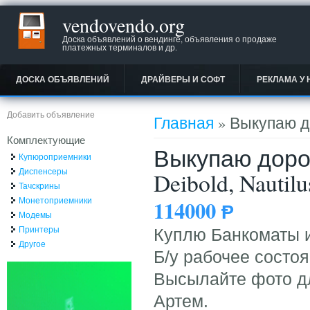
vendovendo.org
Доска объявлений о вендинге, объявления о продаже
платежных терминалов и др.
ДОСКА ОБЪЯВЛЕНИЙ
ДРАЙВЕРЫ И СОФТ
РЕКЛАМА У 
Вы здесь
Добавить объявление
Главная
» Выкупаю до
Комплектующие
Выкупаю дорог
Купюроприемники
Диспенсеры
Deibold, Nautilu
Тачскрины
Монетоприемники
114000
Ᵽ
Модемы
Принтеры
Куплю Банкоматы и 
Другое
Б/у рабочее состоя
Высылайте фото дл
Артем.