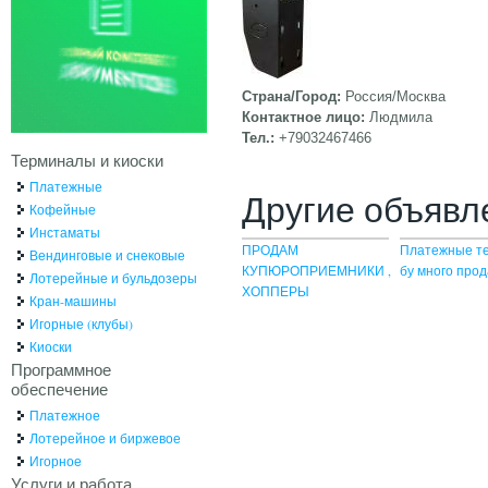
Страна/Город:
Россия/Москва
Контактное лицо:
Людмила
Тел.:
+79032467466
Терминалы и киоски
Платежные
Другие объявл
Кофейные
Инстаматы
ПРОДАМ
Платежные т
Вендинговые и снековые
КУПЮРОПРИЕМНИКИ ,
бу много про
Лотерейные и бульдозеры
ХОППЕРЫ
Кран-машины
Игорные (клубы)
Киоски
Программное
обеспечение
Платежное
Лотерейное и биржевое
Игорное
Услуги и работа