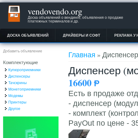
vendovendo.org
Доска объявлений о вендинге, объявления о продаже
платежных терминалов и др.
ДОСКА ОБЪЯВЛЕНИЙ
ДРАЙВЕРЫ И СОФТ
РЕКЛАМА У 
Вы здесь
Добавить объявление
Главная
» Диспенсер 
Комплектующие
Диспенсер (мо
Купюроприемники
Диспенсеры
16600
Ᵽ
Тачскрины
Монетоприемники
Есть в продаже от
Модемы
- диспенсер (модул
Принтеры
Другое
- комплект (контро
PayOut по цене - 35