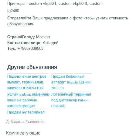
Принтеры - custom vkp80-I, custom vkp80-II, custom
tg2480
Отправляйте Ваши предложения с фото чтобы узнать стоимость
оборудования.
Страна/Город:
Москва
Контактное лицо:
Аркадий
Тел.:
+79687039505
Другие объявления
Подключение центров
Продам Кофейный
выплат, терминалов,
аппарат Bianchi LEI 400,
киосков DOMINATOR
2012 г.в
Услуги trade in, обменяем
Лотерейный терминал
ваши не рабочие
под диспенсер Puloon,
комплектующие
Cashcode
Продам б/у терминал
Добавить объявление
Комплектующие