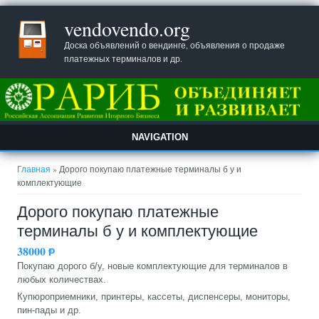
vendovendo.org
Доска объявлений о вендинге, объявления о продаже
платежных терминалов и др.
NAVIGATION
Вы здесь
Главная
» Дорого покупаю платежные терминалы б у и
комплектующие
Дорого покупаю платежные
терминалы б у и комплектующие
38000
Ᵽ
Покупаю дорого б/у, новые комплектующие для терминалов в
любых количествах.
Купюроприемники, принтеры, кассеты, диспенсеры, мониторы,
пин-пады и др.