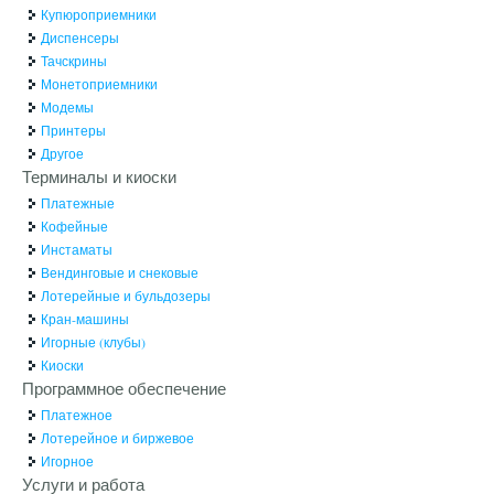
Купюроприемники
Диспенсеры
Тачскрины
Монетоприемники
Модемы
Принтеры
Другое
Терминалы и киоски
Платежные
Кофейные
Инстаматы
Вендинговые и снековые
Лотерейные и бульдозеры
Кран-машины
Игорные (клубы)
Киоски
Программное обеспечение
Платежное
Лотерейное и биржевое
Игорное
Услуги и работа