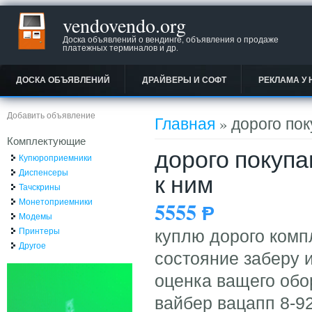
vendovendo.org
Доска объявлений о вендинге, объявления о продаже
платежных терминалов и др.
ДОСКА ОБЪЯВЛЕНИЙ
ДРАЙВЕРЫ И СОФТ
РЕКЛАМА У 
Вы здесь
Добавить объявление
Главная
» дорого по
Комплектующие
дорого покуп
Купюроприемники
Диспенсеры
к ним
Тачскрины
Монетоприемники
5555
Ᵽ
Модемы
Принтеры
куплю дорого комп
Другое
состояние заберу и
оценка ващего обо
вайбер вацапп 8-9