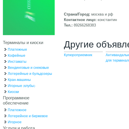
Страна/Город:
москва и рф
Контактное лицо:
константин
Тел.:
89266268383
Другие объявл
Терминалы и киоски
Платежные
Купюроприемник
Антивандальн
Кофейные
для терминал
Инстаматы
Вендинговые и снековые
Лотерейные и бульдозеры
Кран-машины
Игорные (клубы)
Киоски
Программное
обеспечение
Платежное
Лотерейное и биржевое
Игорное
Услуги и работа