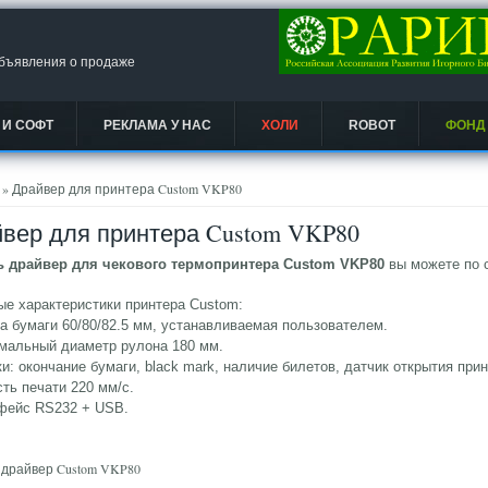
объявления о продаже
 И СОФТ
РЕКЛАМА У НАС
ХОЛИ
ROBOT
ФОНД
есь
» Драйвер для принтера Custom VKP80
вер для принтера Custom VKP80
ь драйвер для чекового термопринтера Custom VKP80
вы можете по 
е характеристики принтера Custom:
а бумаги 60/80/82.5 мм, устанавливаемая пользователем.
мальный диаметр рулона 180 мм.
ки: окончание бумаги, black mark, наличие билетов, датчик открытия прин
сть печати 220 мм/с.
рфейс RS232 + USB.
 драйвер Custom VKP80