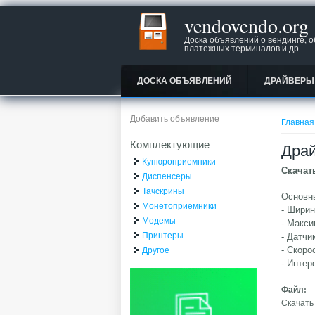
vendovendo.org
Доска объявлений о вендинге, 
платежных терминалов и др.
ДОСКА ОБЪЯВЛЕНИЙ
ДРАЙВЕРЫ
Вы зд
Добавить объявление
Главная
Комплектующие
Драй
Купюроприемники
Скачат
Диспенсеры
Тачскрины
Основны
Монетоприемники
- Ширин
Модемы
- Макси
Принтеры
- Датчи
Другое
- Скоро
- Инте
Файл:
Скачать