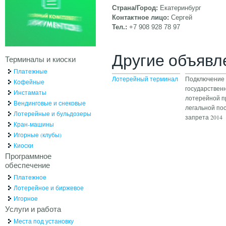
Страна/Город:
Екатеринбург
Контактное лицо:
Сергей
Тел.:
+7 908 928 78 97
Другие объявл
Терминалы и киоски
Платежные
Лотерейный терминал
Подключение 
Кофейные
государствен
Инстаматы
лотерейной п
Вендинговые и снековые
легальной по
Лотерейные и бульдозеры
запрета 2014
Кран-машины
Игорные (клубы)
Киоски
Программное
обеспечение
Платежное
Лотерейное и биржевое
Игорное
Услуги и работа
Места под установку