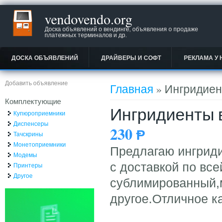
vendovendo.org
Доска объявлений о вендинге, объявления о продаже
платежных терминалов и др.
ДОСКА ОБЪЯВЛЕНИЙ
ДРАЙВЕРЫ И СОФТ
РЕКЛАМА У 
Вы здесь
Добавить объявление
Главная
» Ингридиен
Комплектующие
Ингридиенты 
Купюроприемники
Диспенсеры
230
Ᵽ
Тачскрины
Монетоприемники
Предлагаю ингриди
Модемы
с доставкой по вс
Принтеры
Другое
сублимированный,м
другое.Отличное к