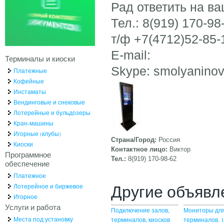
Рад ответить на в
Тел.: 8(919) 170-98
т/ф +7(4712)52-85-
E-mail:
Терминалы и киоски
Skype: smolyanino
Платежные
Кофейные
Инстаматы
Вендинговые и снековые
Лотерейные и бульдозеры
Кран-машины
Игорные (клубы)
Страна/Город:
Россия
Киоски
Контактное лицо:
Виктор
Программное
Тел.:
8(919) 170-98-62
обеспечение
Платежное
Другие объявл
Лотерейное и биржевое
Игорное
Услуги и работа
Подключение залов,
Мониторы дл
Места под установку
терминалов, киосков
терминалов. 1