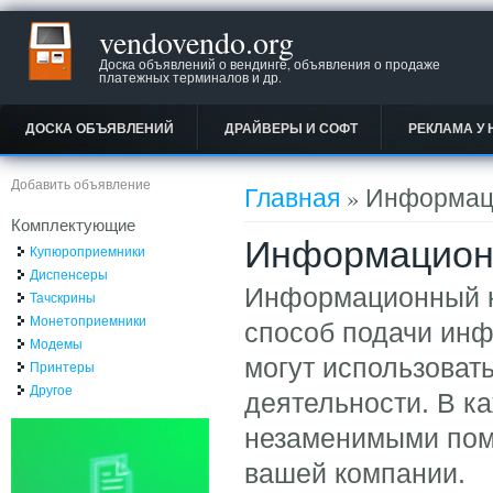
vendovendo.org
Доска объявлений о вендинге, объявления о продаже
платежных терминалов и др.
ДОСКА ОБЪЯВЛЕНИЙ
ДРАЙВЕРЫ И СОФТ
РЕКЛАМА У 
Вы здесь
Добавить объявление
Главная
» Информац
Комплектующие
Информацион
Купюроприемники
Диспенсеры
Информационный к
Тачскрины
Монетоприемники
способ подачи ин
Модемы
могут использоват
Принтеры
Другое
деятельности. В ка
незаменимыми пом
вашей компании.