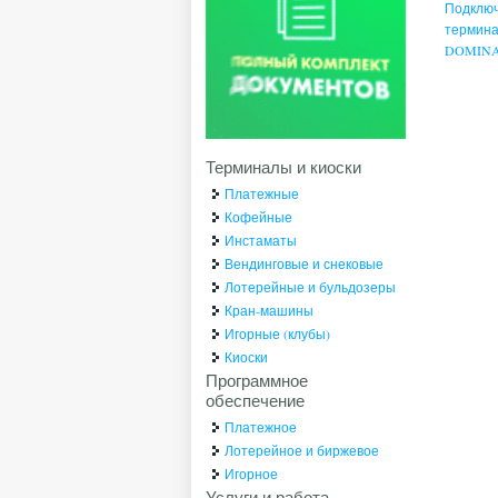
Подключ
термина
DOMIN
Терминалы и киоски
Платежные
Кофейные
Инстаматы
Вендинговые и снековые
Лотерейные и бульдозеры
Кран-машины
Игорные (клубы)
Киоски
Программное
обеспечение
Платежное
Лотерейное и биржевое
Игорное
Услуги и работа