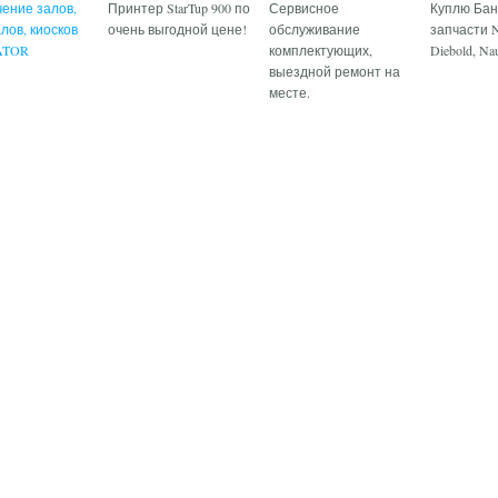
ение залов,
Принтер StarTup 900 по
Сервисное
Куплю Бан
лов, киосков
очень выгодной цене!
обслуживание
запчасти N
ATOR
комплектующих,
Diebold, Nau
выездной ремонт на
месте.