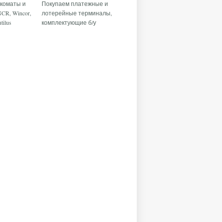
коматы и
Покупаем платежные и
CR, Wincor,
лотерейные терминалы,
tilus
комплектующие б/у