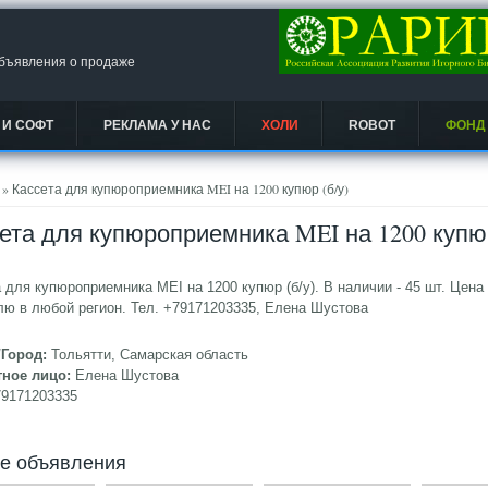
объявления о продаже
 И СОФТ
РЕКЛАМА У НАС
ХОЛИ
ROBOT
ФОНД
есь
» Кассета для купюроприемника MEI на 1200 купюр (б/у)
ета для купюроприемника MEI на 1200 купюр
 для купюроприемника MEI на 1200 купюр (б/у). В наличии - 45 шт. Цена
ю в любой регион. Тел. +79171203335, Елена Шустова
/Город:
Тольятти, Самарская область
тное лицо:
Елена Шустова
79171203335
ие объявления