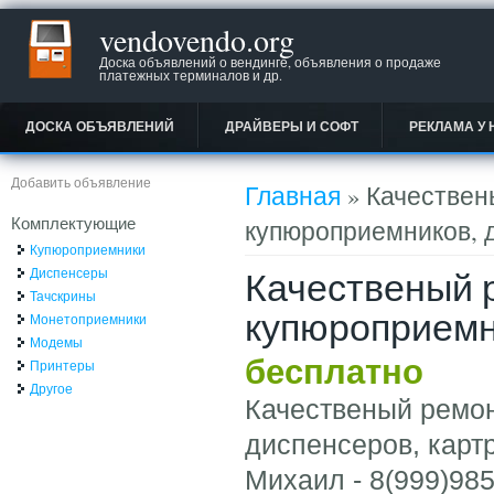
vendovendo.org
Доска объявлений о вендинге, объявления о продаже
платежных терминалов и др.
ДОСКА ОБЪЯВЛЕНИЙ
ДРАЙВЕРЫ И СОФТ
РЕКЛАМА У 
Вы здесь
Добавить объявление
Главная
» Качествен
Комплектующие
купюроприемников, 
Купюроприемники
Качественый 
Диспенсеры
Тачскрины
купюроприемн
Монетоприемники
Модемы
бесплатно
Принтеры
Другое
Качественый ремон
диспенсеров, карт
Михаил - 8(999)985