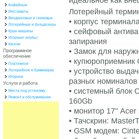
Кофейные
Лотерейный термин
Инстаматы
Вендинговые и снековые
• корпус терминал
Лотерейные и бульдозеры
• сейфовый антива
Кран-машины
Игорные (клубы)
запирания
Киоски
• Замок для наруж
Программное
обеспечение
• купюроприемник 
Платежное
• устройство выда
Лотерейное и букмекерка
Игорное
разных номиналов 
Услуги и работа
• системный блок 
Места под установку
Ремонт и обслуживание
160Gb
• монитор 17" Acer
• Тачскрин: Master
• GSM модем: Cint