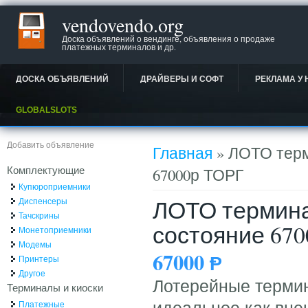
vendovendo.org
Доска объявлений о вендинге, объявления о продаже
платежных терминалов и др.
ДОСКА ОБЪЯВЛЕНИЙ
ДРАЙВЕРЫ И СОФТ
РЕКЛАМА У 
GLOBALSLOTS
Вы здесь
Добавить объявление
Главная
» ЛОТО терм
Комплектующие
67000р ТОРГ
Купюроприемники
ЛОТО термина
Диспенсеры
Тачскрины
состояние 67
Монетоприемники
Модемы
67000
Ᵽ
Принтеры
Другое
Лотерейные термин
Терминалы и киоски
Платежные
идеальное как вне