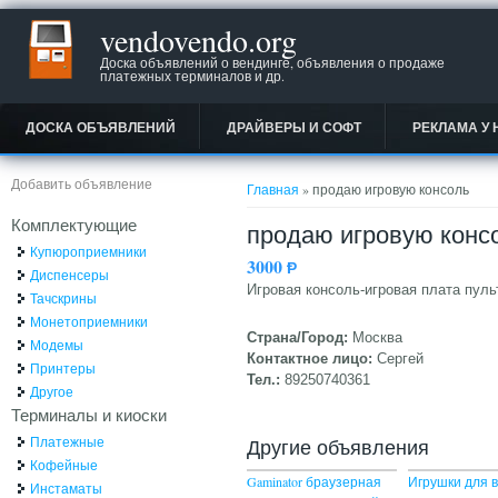
vendovendo.org
Доска объявлений о вендинге, объявления о продаже
платежных терминалов и др.
ДОСКА ОБЪЯВЛЕНИЙ
ДРАЙВЕРЫ И СОФТ
РЕКЛАМА У 
Вы здесь
Добавить объявление
Главная
» продаю игровую консоль
Комплектующие
продаю игровую конс
Купюроприемники
3000
Ᵽ
Диспенсеры
Игровая консоль-игровая плата пуль
Тачскрины
Монетоприемники
Страна/Город:
Москва
Модемы
Контактное лицо:
Сергей
Принтеры
Тел.:
89250740361
Другое
Терминалы и киоски
Платежные
Другие объявления
Кофейные
Gaminator браузерная
Игрушки для 
Инстаматы