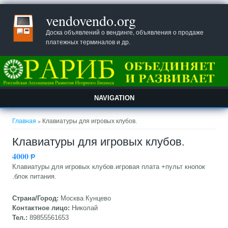
vendovendo.org
Доска объявлений о вендинге, объявления о продаже
платежных терминалов и др.
NAVIGATION
Вы здесь
Главная
» Клавиатуры для игровых клубов.
Клавиатуры для игровых клубов.
4000
Ᵽ
Клавиатуры для игровых клубов.игровая плата +пульт кнопок
.блок питания.
Страна/Город:
Москва Кунцево
Контактное лицо:
Николай
Тел.:
89855561653