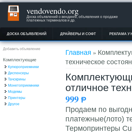
vendovendo.org
Доска объявлений о вендинге, объявления о продаже
платежных терминалов и др.
ДОСКА ОБЪЯВЛЕНИЙ
ДРАЙВЕРЫ И СОФТ
РЕКЛАМА У 
Вы здесь
Добавить объявление
Главная
» Комплекту
Комплектующие
техническое состоян
Купюроприемники
Комплектующи
Диспенсеры
Тачскрины
отличное техн
Монетоприемники
Модемы
999
Ᵽ
Принтеры
Другое
Продаем по выгодн
платежные(лото) т
Термопринтеры Custo