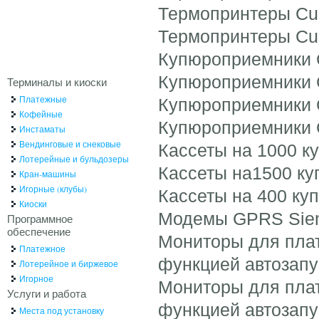
Термопринтеры Custo
Термопринтеры Custo
Купюроприемники Ca
Купюроприемники C
Терминалы и киоски
Платежные
Купюроприемники C
Кофейные
Купюроприемники 
Инстаматы
Вендинговые и снековые
Кассеты на 1000 купюр
Лотерейные и бульдозеры
Кассеты на1500 купюр 
Кран-машины
Игорные (клубы)
Кассеты на 400 купюр-
Киоски
Модемы GPRS Siemen
Программное
обеспечение
Мониторы для пла
Платежное
функцией автозапу
Лотерейное и биржевое
Игорное
Мониторы для пла
Услуги и работа
функцией автозапу
Места под установку