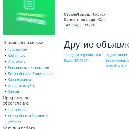
Страна/Город:
Иркутск
Контактное лицо:
Юлия
Тел.:
89171385687
Другие объявл
Терминалы и киоски
Платежные
Продаем кофеавтомат
Подключение 
Кофейные
Bianchi BVM 951
терминалов, к
Инстаматы
DOMINATOR
Вендинговые и снековые
Лотерейные и бульдозеры
Кран-машины
Игорные (клубы)
Киоски
Программное
обеспечение
Платежное
Лотерейное и биржевое
Игорное
Услуги и работа