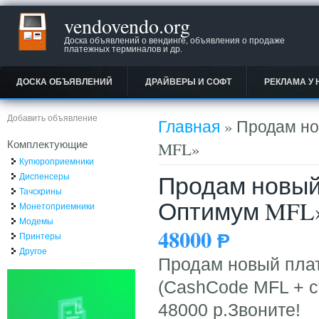
vendovendo.org
Доска объявлений о вендинге, объявления о продаже
платежных терминалов и др.
ДОСКА ОБЪЯВЛЕНИЙ
ДРАЙВЕРЫ И СОФТ
РЕКЛАМА У 
Вы здесь
Добавить объявление
Главная
» Продам н
Комплектующие
MFL»
Купюроприемники
Продам новый
Диспенсеры
Тачскрины
Оптимум MFL
Монетоприемники
Модемы
48000
Ᵽ
Принтеры
Другое
Продам новый пла
(CashCode MFL + с
48000 р.Звоните!