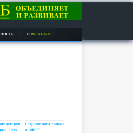
ТНОСТЬ
POWERTRADE
ие центров
Подключение/Продажа
ерминалов,
от Birsoft