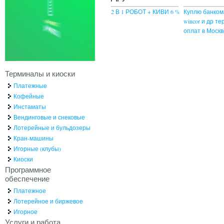
2 В 1 РОБОТ + КИВИ 6 %
Куплю банком
wincor и др т
оплат в Москв
Терминалы и киоски
Платежные
Кофейные
Инстаматы
Вендинговые и снековые
Лотерейные и бульдозеры
Кран-машины
Игорные (клубы)
Киоски
Программное
обеспечение
Платежное
Лотерейное и биржевое
Игорное
Услуги и работа