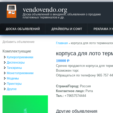
vendovendo.org
Доска объявлений о вендинге, объявления о продаже
платежных терминалов и др.
ДОСКА ОБЪЯВЛЕНИЙ
ДРАЙВЕРЫ И СОФТ
РЕКЛАМА У 
Вы здесь
Добавить объявление
Главная
» корпуса для лото терминало
Комплектующие
корпуса для лото тер
Купюроприемники
10000
Ᵽ
Диспенсеры
Срочно продаются корпуса для терм
Тачскрины
Возможен торг.
Монетоприемники
Обращаться по телефону 965 757 4
Модемы
Принтеры
Страна/Город:
Россия
Другое
Контактное лицо:
Рита
Тел.:
+79657574444
Другие объявления