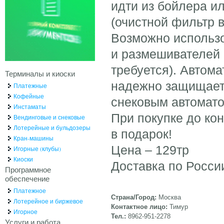
идти из бойлера и
(очистной фильтр в
Возможно использо
и размешивателей 
требуется). Автом
Терминалы и киоски
надежно защищает
Платежные
Кофейные
снековым автомат
Инстаматы
При покупке до кон
Вендинговые и снековые
Лотерейные и бульдозеры
в подарок!
Кран-машины
Цена – 129тр
Игорные (клубы)
Киоски
Доставка по Росси
Программное
обеспечение
Платежное
Страна/Город:
Москва
Лотерейное и биржевое
Контактное лицо:
Тимур
Игорное
Тел.:
8962-951-2278
Услуги и работа