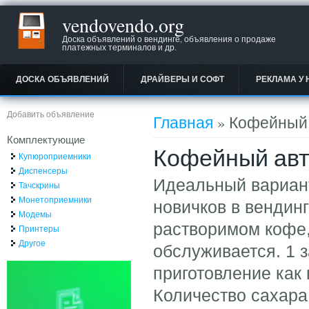
vendovendo.org
Доска объявлений о вендинге, объявления о продаже
платежных терминалов и др.
ДОСКА ОБЪЯВЛЕНИЙ
ДРАЙВЕРЫ И СОФТ
РЕКЛАМА У 
Вы здесь
Добавить объявление
Главная
» Кофейный а
Комплектующие
Кофейный авто
Купюроприемники
Диспенсеры
Идеальный вариант
Тачскрины
Монетоприемники
новичков в вендинг
Модемы
растворимом кофе,
Принтеры
Другое
обслуживается. 1 з
приготовление как 
Количество сахара