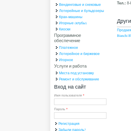
Тел.:
8-
Вендинговые и снековые
Лотерейные и бульдозеры
Кран-машины
Друг
Игорные (клубы)
Киоски
Продае
Программное
Bianchi 
обеспечение
Платежное
Лотерейное и биржевое
Игорное
Услуги и работа
Места под установку
Ремонт и обслуживание
Вход на сайт
Имя пользователя
*
Пароль
*
Регистрация
Забыли пароль?