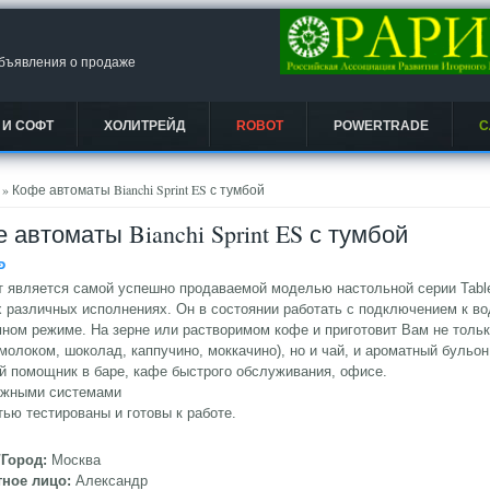
объявления о продаже
 И СОФТ
ХОЛИТРЕЙД
ROBOT
POWERTRADE
С
есь
» Кофе автоматы Bianchi Sprint ES с тумбой
 автоматы Bianchi Sprint ES с тумбой
Ᵽ
 является самой успешно продаваемой моделью настольной серии Table
 различных исполнениях. Он в состоянии работать с подключением к в
ном режиме. На зерне или растворимом кофе и приготовит Вам не тольк
молоком, шоколад, каппучино, моккачино), но и чай, и ароматный бульон
 помощник в баре, кафе быстрого обслуживания, офисе.
ежными системами
ью тестированы и готовы к работе.
/Город:
Москва
тное лицо:
Александр