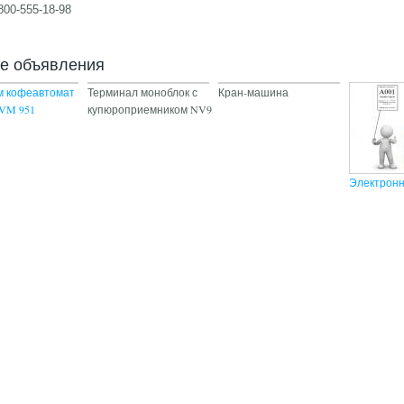
800-555-18-98
ие объявления
м кофеавтомат
Терминал моноблок с
Кран-машина
BVM 951
купюроприемником NV9
Электронн