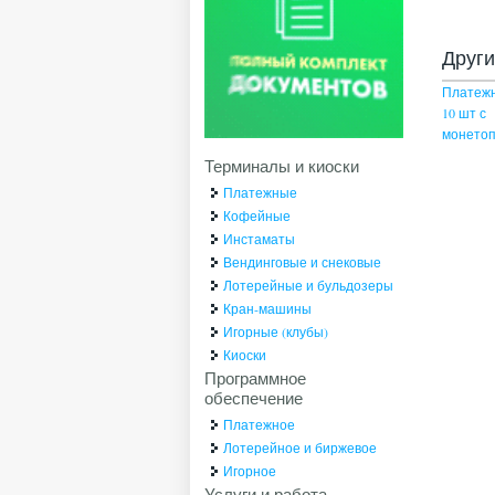
Друг
Платеж
10 шт с
монето
Терминалы и киоски
Платежные
Кофейные
Инстаматы
Вендинговые и снековые
Лотерейные и бульдозеры
Кран-машины
Игорные (клубы)
Киоски
Программное
обеспечение
Платежное
Лотерейное и биржевое
Игорное
Услуги и работа