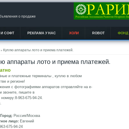
объявления о продаже
 И СОФТ
РЕКЛАМА У НАС
ХОЛИ
ROBOT
ФОНД
есь
» Куплю аппараты лото и приема платежей.
ю аппараты лото и приема платежей.
атно
йные и платежные терминалы , куплю в любом
тве и регионе!
ения с фотографиями аппаратов отправляйте на e-
ли звоните, пишите в
о номеру:8-963-675-94-24.
.
/Город:
Россия/Москва
тное лицо:
Евгений
963-675-94-24