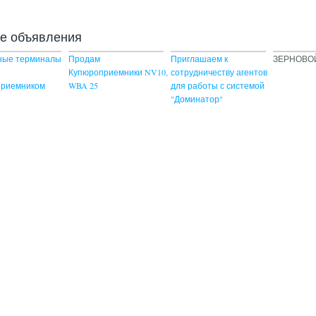
ие объявления
ные терминалы
Продам
Приглашаем к
ЗЕРНОВО
Купюроприемники NV10,
сотрудничеству агентов
приемником
WBA 25
для работы с системой
"Доминатор"