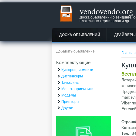
vendovendo.org
Доска объявлений о вендинге, 
платежных терминалов и др.
ДОСКА ОБЪЯВЛЕНИЙ
ДРАЙВЕРЫ
Вы зд
Добавить объявление
Главная
Комплектующие
Купл
Купюроприемники
беспл
Диспенсеры
Лотере
Тачскрины
количес
Монетоприемники
Предлож
Модемы
mail: и
Принтеры
Viber п
Другое
Евгений
Страна
Контак
Тел.:
8-