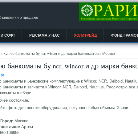
объявления о продаже
 И СОФТ
РЕКЛАМА У НАС
ХОЛИТРЕЙД
ФОНД ГРАМО
есь
» Куплю банкоматы бу ncr, wincor и др марки банкоматов в Москве
ю банкоматы бу ncr, wincor и др марки бан
0
Ᵽ
 банкоматы и банковские комплектующие к Wincor, NCR, Deibold, Nautilu
 банкоматы и запчасти к Wincor, NCR, Deibold, Nautilus. Рассмотрю все 
анкоматы в сборе
очее состояние.
йте фото для оценки оборудования, покупаю любые объемы. Звонит
/Город:
Москва
тное лицо:
Артем
9663106955