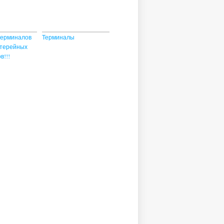
терминалов
Терминалы
отерейных
в!!!