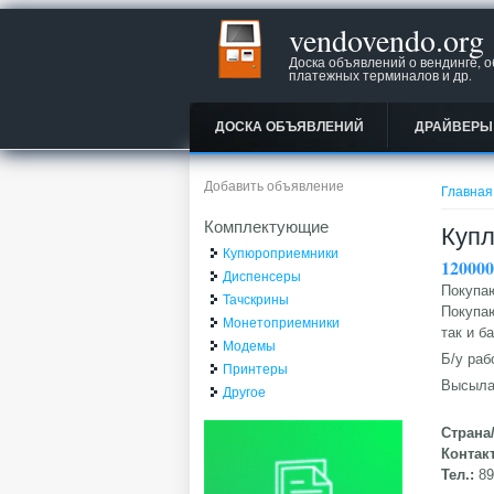
vendovendo.org
Доска объявлений о вендинге, 
платежных терминалов и др.
ДОСКА ОБЪЯВЛЕНИЙ
ДРАЙВЕРЫ
Вы зд
Добавить объявление
Главная
Комплектующие
Купл
Купюроприемники
12000
Диспенсеры
Покупаю
Тачскрины
Покупаю
Монетоприемники
так и б
Модемы
Б/у раб
Принтеры
Высыла
Другое
Страна
Контак
Тел.:
8