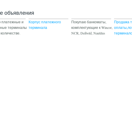
ие объявления
 платежные и
Корпус платежного
Покупаю банкоматы,
Продажа 
йные терминалы
терминала
комплектующие к Wincor,
оплаты,л
 количестве.
NCR, Deibold, Nautilus
терминало