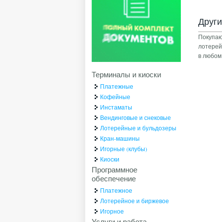
Друг
Покупаю
лотере
в любом
Терминалы и киоски
Платежные
Кофейные
Инстаматы
Вендинговые и снековые
Лотерейные и бульдозеры
Кран-машины
Игорные (клубы)
Киоски
Программное
обеспечение
Платежное
Лотерейное и биржевое
Игорное
Услуги и работа