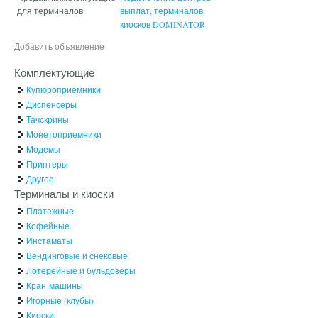
для терминалов
выплат, терминалов,
киосков DOMINATOR
Добавить объявление
Комплектующие
Купюроприемники
Диспенсеры
Тачскрины
Монетоприемники
Модемы
Принтеры
Другое
Терминалы и киоски
Платежные
Кофейные
Инстаматы
Вендинговые и снековые
Лотерейные и бульдозеры
Кран-машины
Игорные (клубы)
Киоски