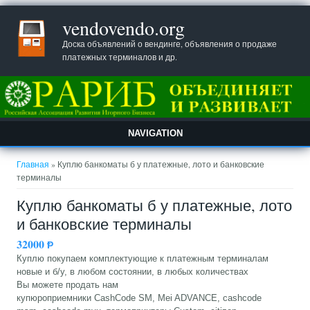
vendovendo.org
Доска объявлений о вендинге, объявления о продаже
платежных терминалов и др.
NAVIGATION
Вы здесь
Главная
» Куплю банкоматы б у платежные, лото и банковские
терминалы
Куплю банкоматы б у платежные, лото
и банковские терминалы
32000
Ᵽ
Куплю покупаем комплектующие к платежным терминалам
новые и б/у, в любом состоянии, в любых количествах
Вы можете продать нам
купюроприемники CashCode SM, Mei ADVANCE, cashcode