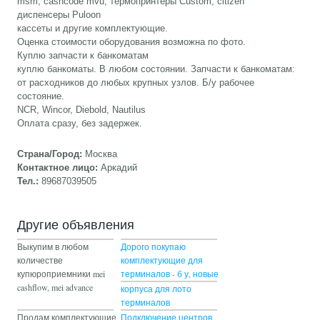
msm, cashcode mvu, термопринтеры Custom, citizen
диспенсеры Puloon
кассеты и другие комплектующие.
Оценка стоимости оборудования возможна по фото.
Куплю запчасти к банкоматам
куплю банкоматы. В любом состоянии. Запчасти к банкоматам:
от расходников до любых крупных узлов. Б/у рабочее
состояние.
NCR, Wincor, Diebold, Nautilus
Оплата сразу, без задержек.
Страна/Город:
Москва
Контактное лицо:
Аркадий
Тел.:
89687039505
Другие объявления
Выкупим в любом
Дорого покупаю
количестве
комплектующие для
купюроприемники mei
терминалов - б у, новые
cashflow, mei advance
корпуса для лото
терминалов
Продам комплектующие
Подключение центров