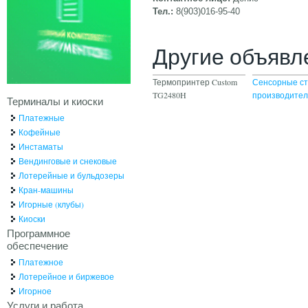
Тел.:
8(903)016-95-40
Другие объявл
Термопринтер Custom
Сенсорные ст
TG2480H
производите
Терминалы и киоски
Платежные
Кофейные
Инстаматы
Вендинговые и снековые
Лотерейные и бульдозеры
Кран-машины
Игорные (клубы)
Киоски
Программное
обеспечение
Платежное
Лотерейное и биржевое
Игорное
Услуги и работа