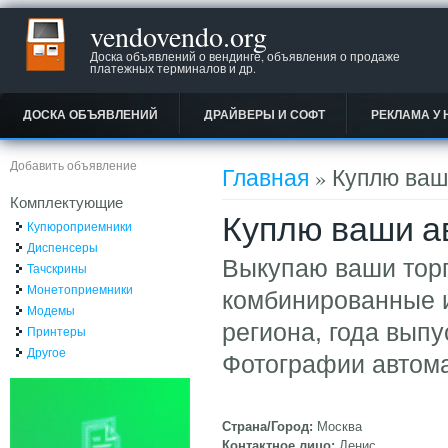
vendovendo.org
Доска объявлений о вендинге, объявления о продаже
платежных терминалов и др.
ДОСКА ОБЪЯВЛЕНИЙ
ДРАЙВЕРЫ И СОФТ
РЕКЛАМА У 
Вы здесь
Добавить объявление
Главная
» Куплю ваши
Комплектующие
Куплю ваши ав
Купюроприемники
Диспенсеры
Выкупаю ваши торг
Тачскрины
Монетоприемники
комбинированные и
Модемы
региона, года выпу
Принтеры
Другое
Фотографии автома
Страна/Город:
Москва
Контактное лицо:
Денис