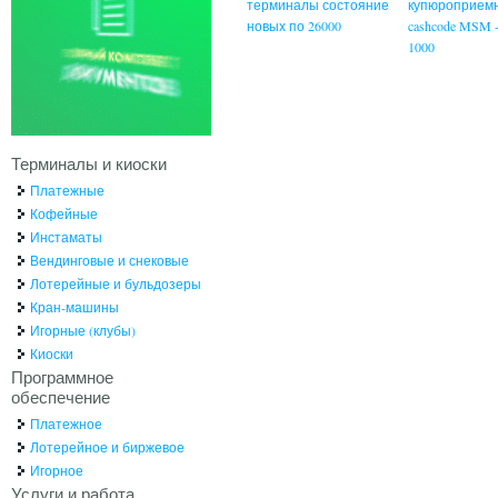
терминалы состояние
купюроприем
новых по 26000
cashcode MSM 
1000
Терминалы и киоски
Платежные
Кофейные
Инстаматы
Вендинговые и снековые
Лотерейные и бульдозеры
Кран-машины
Игорные (клубы)
Киоски
Программное
обеспечение
Платежное
Лотерейное и биржевое
Игорное
Услуги и работа