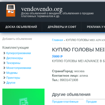
vendovendo.org
Доска объявлений о вендинге, объявления о продаже
платежных терминалов и др.
ДОСКА ОБЪЯВЛЕНИЙ
ДРАЙВЕРЫ И СОФТ
РЕКЛАМА У 
Вы здесь
Добавить объявление
Главная
» КУПЛЮ ГОЛОВЫ MEI ADVAN
Комплектующие
КУПЛЮ ГОЛОВЫ MEI
Купюроприемники
5000
Ᵽ
Диспенсеры
КУПЛЮ ГОЛОВЫ MEI ADVANCE В 
Тачскрины
Монетоприемники
Страна/Город:
москва
Модемы
Контактное лицо:
алина
Принтеры
Тел.:
89031471908
Другое
Другие объявления
Продам платёжные
Продам