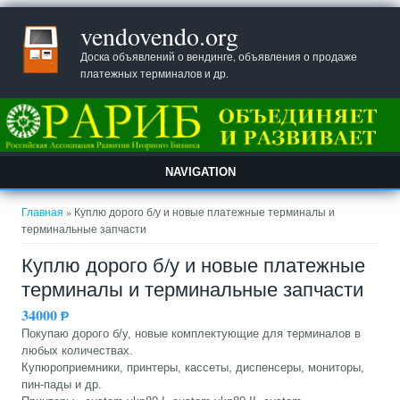
vendovendo.org
Доска объявлений о вендинге, объявления о продаже
платежных терминалов и др.
NAVIGATION
Вы здесь
Главная
» Куплю дорого б/у и новые платежные терминалы и
терминальные запчасти
Куплю дорого б/у и новые платежные
терминалы и терминальные запчасти
34000
Ᵽ
Покупаю дорого б/у, новые комплектующие для терминалов в
любых количествах.
Купюроприемники, принтеры, кассеты, диспенсеры, мониторы,
пин-пады и др.