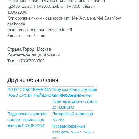
Принтеры - custom vkp80-I, custom vkp80-II, custom
tg2480, Zebra TTP2030, Zebra TTP7030, citizen
1000/2000.
Купюроприемники - cashcode sm, Mei Advance/Mei Cashflow,
cashcode
msm, cashcode mvu, cashcode mfl
Кассеты - sm / msm
Страна/Город:
Москва
Контактное лицо:
Аркадий
Тел.:
+79687039505
Другие объявления
ПО ОТ СОБСТВЕННИКА!
Покупаю комплектующие
РОБОТ,ХОЛИТРЕЙД,ЖОКЕР,ИНФИНИТИ
б/у: купюроприемники,
принтеры, диспенсеры и
др. ДОРОГО
Подключение центров
Лотерейный терминал
выплат, терминалов,
NV200
киосков DOMINATOR
Продам кофейные
автоматы Necta " Colibri-
c5 "