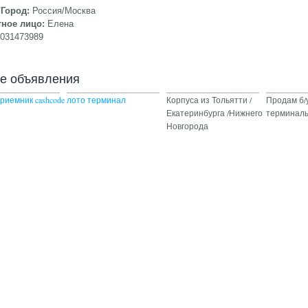
/Город:
Россия/Москва
тное лицо:
Елена
9031473989
ие объявления
риемник cashcode
лото терминал
Корпуса из Тольятти /
Продам б/
Екатеринбурга /Нижнего
терминал
Новгорода