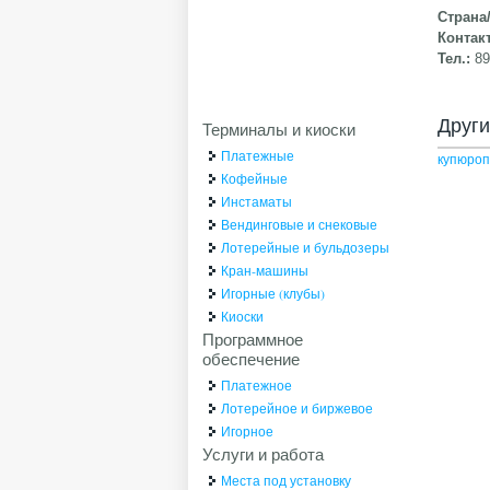
Страна
Контак
Тел.:
8
Друг
Терминалы и киоски
Платежные
купюроп
Кофейные
Инстаматы
Вендинговые и снековые
Лотерейные и бульдозеры
Кран-машины
Игорные (клубы)
Киоски
Программное
обеспечение
Платежное
Лотерейное и биржевое
Игорное
Услуги и работа
Места под установку