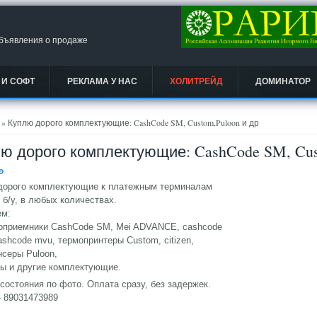
объявления о продаже
 И СОФТ
РЕКЛАМА У НАС
ХОЛИТРЕЙД
ДОМИНАТОР
есь
» Куплю дорого комплектующие: CashCode SM, Custom,Puloon и др
ю дорого комплектующие: CashCode SM, Cus
Ᵽ
дорого комплектующие к платежным терминалам
 б/у, в любых количествах.
ем:
роприемники CashCode SM, Mei ADVANCE, cashcode
shcode mvu, термопринтеры Custom, citizen,
нсеры Puloon,
ты и другие комплектующие.
состояния по фото. Оплата сразу, без задержек.
 89031473989