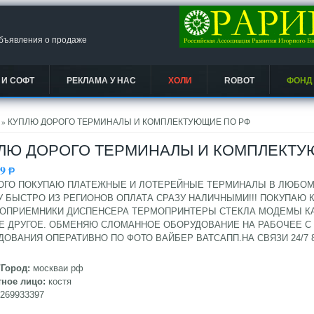
объявления о продаже
 И СОФТ
РЕКЛАМА У НАС
ХОЛИ
ROBOT
ФОНД
есь
» КУПЛЮ ДОРОГО ТЕРМИНАЛЫ И КОМПЛЕКТУЮЩИЕ ПО РФ
ЛЮ ДОРОГО ТЕРМИНАЛЫ И КОМПЛЕКТУ
99
Ᵽ
ОГО ПОКУПАЮ ПЛАТЕЖНЫЕ И ЛОТЕРЕЙНЫЕ ТЕРМИНАЛЫ В ЛЮБОМ
У БЫСТРО ИЗ РЕГИОНОВ ОПЛАТА СРАЗУ НАЛИЧНЫМИ!!! ПОКУПАЮ
ОПРИЕМНИКИ ДИСПЕНСЕРА ТЕРМОПРИНТЕРЫ СТЕКЛА МОДЕМЫ К
Е ДРУГОЕ. ОБМЕНЯЮ СЛОМАННОЕ ОБОРУДОВАНИЕ НА РАБОЧЕЕ С
ОВАНИЯ ОПЕРАТИВНО ПО ФОТО ВАЙБЕР ВАТСАПП.НА СВЯЗИ 24/7 8-926-
/Город:
москваи рф
тное лицо:
костя
9269933397