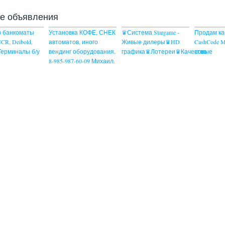
ие объявления
 банкоматы
Установка КОФЕ, СНЕК
♛Система Stargame -
Продам ка
NCR, Deibold,
автоматов, иного
Живые дилеры♛HD
CashCode 
 Терминалы б/у
вендинг оборудования.
графика♛Лотереи♛Качество
новые
8-985-987-60-09 Михаил.