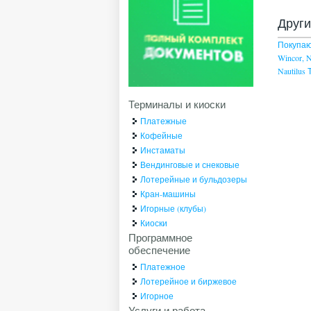
Друг
Покупаю
Wincor, 
Nautilus
Терминалы и киоски
Платежные
Кофейные
Инстаматы
Вендинговые и снековые
Лотерейные и бульдозеры
Кран-машины
Игорные (клубы)
Киоски
Программное
обеспечение
Платежное
Лотерейное и биржевое
Игорное
Услуги и работа