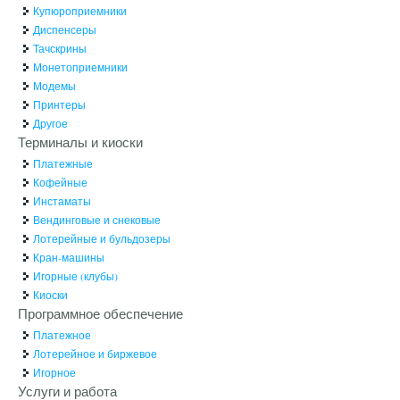
Купюроприемники
Диспенсеры
Тачскрины
Монетоприемники
Модемы
Принтеры
Другое
Терминалы и киоски
Платежные
Кофейные
Инстаматы
Вендинговые и снековые
Лотерейные и бульдозеры
Кран-машины
Игорные (клубы)
Киоски
Программное обеспечение
Платежное
Лотерейное и биржевое
Игорное
Услуги и работа