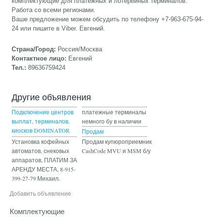
комплектующие для платежных и лотерейных терминалов.
Работа со всеми регионами.
Ваше предложение можем обсудить по телефону +7-963-675-94-
24 или пишите в Viber. Евгений.
Страна/Город:
Россия/Москва
Контактное лицо:
Евгений
Тел.:
89636759424
Другие объявления
Подключение центров
платежные терминалы
выплат, терминалов,
немного бу в наличии
киосков DOMINATOR
Продам
Установка кофейных
Продам купюроприемник
автоматов, снековых
CashCode MVU и MSM б/у
аппаратов, ПЛАТИМ ЗА
АРЕНДУ МЕСТА, 8-915-
399-27-79 Михаил.
Добавить объявление
Комплектующие