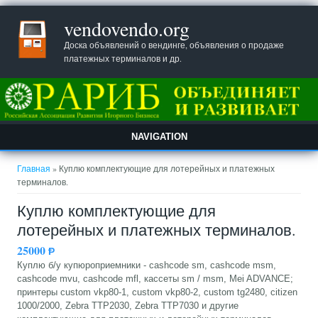
vendovendo.org
Доска объявлений о вендинге, объявления о продаже
платежных терминалов и др.
NAVIGATION
Вы здесь
Главная
» Куплю комплектующие для лотерейных и платежных
терминалов.
Куплю комплектующие для
лотерейных и платежных терминалов.
25000
Ᵽ
Куплю б/у купюроприемники - cashcode sm, cashcode msm,
cashcode mvu, cashcode mfl, кассеты sm / msm, Mei ADVANCE;
принтеры custom vkp80-1, custom vkp80-2, custom tg2480, citizen
1000/2000, Zebra TTP2030, Zebra TTP7030 и другие