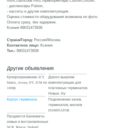
msm,cashcode mvu,термопринтеры Custom,citizen,
- диспенсеры Puloon,
- кассеты и другие комплектующие.
Оценка стоимости оборудования возможна по фото.
Оплата сразу, без задержек.
Ксения ‎89031473938
Страна/Город:
Россия/Москва
Контактное лицо:
Ксения
Тел.:
89031473938
Другие объявления
Купюроприемники: ICT,
Дорого выкупим
Matrix, Avrora, NV, JCM по
комплектующие для
1000р
платежных терминалов.
Новые, б/у
Корпус терминала
Подключение залов,
терминалов, киосков
DOMINATOR
Продаются Банкоматы
новые и востановленные
NCR, Wincor, Diebold,