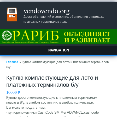
vendovendo.org
Доска объявлений о вендинге, объявления о продаже
платежных терминалов и др.
NAVIGATION
Вы здесь
Главная
» Куплю комплектующие для лото и платежных терминалов
б/у
Куплю комплектующие для лото и
платежных терминалов б/у
10000
Ᵽ
Куплю дорого комплектующие к платежным терминалам
новые и б/у, в любом состоянии, в любых количествах
Вы можете продать нам:
- купюроприемники CashCode SM,Mei ADVANCE,cashcode