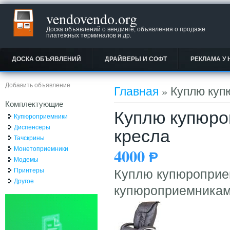
vendovendo.org
Доска объявлений о вендинге, объявления о продаже
платежных терминалов и др.
ДОСКА ОБЪЯВЛЕНИЙ
ДРАЙВЕРЫ И СОФТ
РЕКЛАМА У 
Вы здесь
Добавить объявление
Главная
» Куплю куп
Комплектующие
Куплю купюро
Купюроприемники
Диспенсеры
кресла
Тачскрины
Монетоприемники
4000
Ᵽ
Модемы
Принтеры
Куплю купюроприем
Другое
купюроприемникам