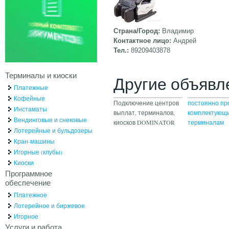
Страна/Город:
Владимир
Контактное лицо:
Андрей
Тел.:
89209403878
Терминалы и киоски
Другие объявл
Платежные
Кофейные
Подключение центров
постоянно пр
Инстаматы
выплат, терминалов,
комплектующи
Вендинговые и снековые
киосков DOMINATOR
терминалам
Лотерейные и бульдозеры
Кран-машины
Игорные (клубы)
Киоски
Программное
обеспечение
Платежное
Лотерейное и биржевое
Игорное
Услуги и работа