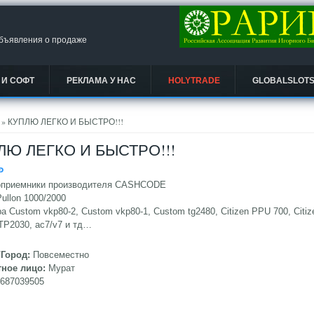
объявления о продаже
 И СОФТ
РЕКЛАМА У НАС
HOLYTRADE
GLOBALSLOT
есь
» КУПЛЮ ЛЕГКО И БЫСТРО!!!
ЛЮ ЛЕГКО И БЫСТРО!!!
Ᵽ
приемники производителя CASHCODE
ullon 1000/2000
а Custom vkp80-2, Custom vkp80-1, Custom tg2480, Citizen PPU 700, Citizen
TP2030, aс7/v7 и тд…
/Город:
Повсеместно
тное лицо:
Мурат
9687039505