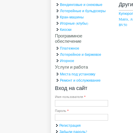
Друг
Вендинговые и снековые
Лотерейные и бульдозеры
Купюроп
Кран-машины
Matrix, A
Игорные (клубы)
BV50
Киоски
Программное
обеспечение
Платежное
Лотерейное и биржевое
Игорное
Услуги и работа
Места под установку
Ремонт и обслуживание
Вход на сайт
Имя пользователя
*
Пароль
*
Регистрация
Забыли пароль?