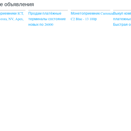
ие объявления
риемники ICT,
Продам платёжные
Монетоприемник Currenza
Выкуп ком
vrora, NV, Apex,
терминалы состояние
C2 Blue - 13 100р
платежных
новых по 26000
Быстрая о