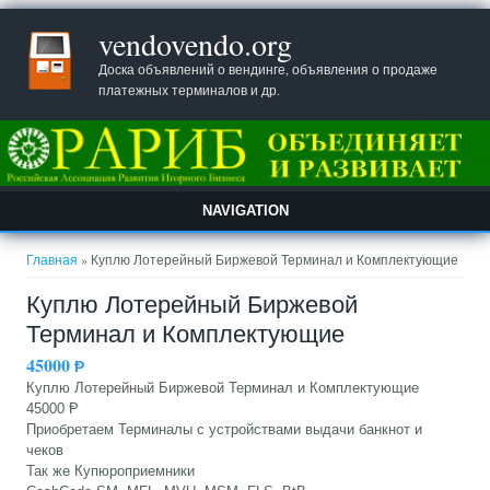
vendovendo.org
Доска объявлений о вендинге, объявления о продаже
платежных терминалов и др.
NAVIGATION
Вы здесь
Главная
» Куплю Лотерейный Биржевой Терминал и Комплектующие
Куплю Лотерейный Биржевой
Терминал и Комплектующие
45000
Ᵽ
Куплю Лотерейный Биржевой Терминал и Комплектующие
45000 Ᵽ
Приобретаем Терминалы с устройствами выдачи банкнот и
чеков
Так же Купюроприемники