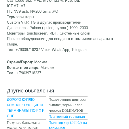
CashCode SM, MFL, MVU, MSM, FLS, BtB
ICT A7, V7
ITL NV9 usb, NV200 SmartPO
Термопринтеры
Custom VKP, TG и других производителей
Диспенсеры Puloon ( pulon, пулон ) 1000, 2000
Мониторы, touchscreen, ИБП, Системные блоки
Прочее оборудование для вендинга в том числе аппараты в
сборе.
Тел. +79039718237 Viber, WhatsApp, Telegram
Страна/Город:
Москва
Контактное лицо:
Максим
Тел.:
+79039718237
Другие объявления
ДОРОГО КУПЛЮ
Подключение центров
КОМПЛЕКТУЮЩИЕ И
выплат, терминалов,
ТЕРМИНАЛЫ ПО РФ И
киосков DOMINATOR
СНГ
Платежный терминал
Покупаю банкоматы
Принтер vkp 80 II б/у на
Wincor, NCR, Deibold,
терминал