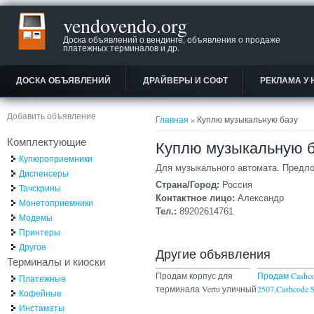
vendovendo.org
Доска объявлений о вендинге, объявления о продаже
платежных терминалов и др.
ДОСКА ОБЪЯВЛЕНИЙ
ДРАЙВЕРЫ И СОФТ
РЕКЛАМА У 
Вы здесь
Добавить объявление
Главная
» Куплю музыкальную базу
Комплектующие
Куплю музыкальную б
Купюроприемники
Для музыкального автомата. Предло
Диспенсеры
Страна/Город:
Россия
Тачскрины
Контактное лицо:
Александр
Монетоприемники
Тел.:
89202614761
Модемы
Принтеры
Другое
Другие объявления
Терминалы и киоски
Продам корпус для
Продам Cashc
Платежные
терминала Vertu уличный
2507,Cashcode 
Кофейные
Инстаматы