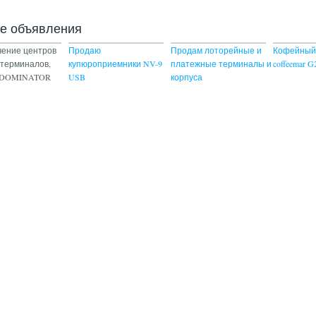
ие объявления
ение центров
Продаю
Продам лоторейные и
Кофейный
 терминалов,
купюроприемники NV-9
платежные терминалы и
coffeemar 
в DOMINATOR
USB
корпуса