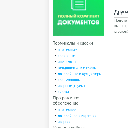
Друг
Подключ
выплат,
киоско
Терминалы и киоски
Платежные
Кофейные
Инстаматы
Вендинговые и снековые
Лотерейные и бульдозеры
Кран-машины
Игорные (клубы)
Киоски
Программное
обеспечение
Платежное
Лотерейное и биржевое
Игорное
Услуги и работа