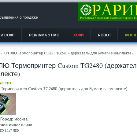
объявления о продаже
 И СОФТ
РЕКЛАМА У НАС
ХОЛИ
ROBOT
ФОНД
есь
» КУПЛЮ Термопринтер Custom TG2480 (держатель для бумаги в комплекте)
Ю Термопринтер Custom TG2480 (держатель
лекте)
атно
Термопринтер Custom TG2480 (держатель для бумаги в комплекте)
/Город:
москва
тное лицо:
алина
9031471908