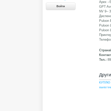
Apex --
GPT Avr
NV 9-- 3
Диспен
Puloon 
Puloon 
Puloon 
Принтер
Телефон
Страна
Контак
Тел.:
89
Друг
КУПЛЮ 
master to