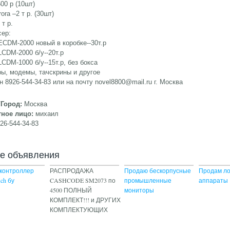
500 р (10шт)
ora –2 т р. (30шт)
 т р.
сер:
ECDM-2000 новый в коробке--30т.р
LCDM-2000 б/у--20т.р
LCDM-1000 б/у--15т.р, без бокса
ы, модемы, тачскрины и другое
 8926-544-34-83 или на почту
novel8800@mail.ru
г. Москва
/Город:
Москва
тное лицо:
михаил
26-544-34-83
ие объявления
контроллер
РАСПРОДАЖА
Продаю бескорпусные
Продам л
uch бу
CASHCODE SM2073 по
промышленные
аппараты
4500 ПОЛНЫЙ
мониторы
КОМПЛЕКТ!!! и ДРУГИХ
КОМПЛЕКТУЮЩИХ