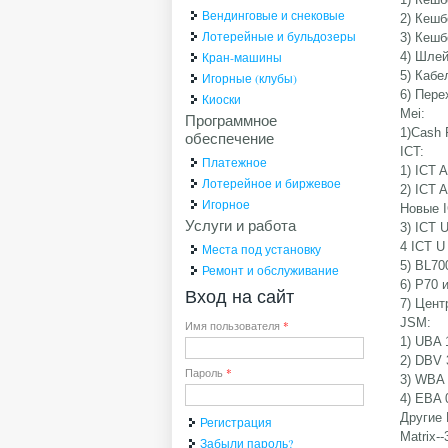
Вендинговые и снековые
2) Кешб
Лотерейные и бульдозеры
3) Кешб
Кран-машины
4) Шлей
5) Кабе
Игорные (клубы)
6) Пер
Киоски
Mei:
Программное
1)Cash 
обеспечение
ICT:
Платежное
1) ICT 
Лотерейное и биржевое
2) ICT 
Игорное
Новые I
Услуги и работа
3) ICT U
4 ICT U 
Места под установку
5) BL70
Ремонт и обслуживание
6) P70 
Вход на сайт
7) Цент
JSM:
Имя пользователя
*
1) UBA 
2) DBV 
Пароль
*
3) WBA 
4) EBA 
Другие 
Регистрация
Matrix--
Забыли пароль?