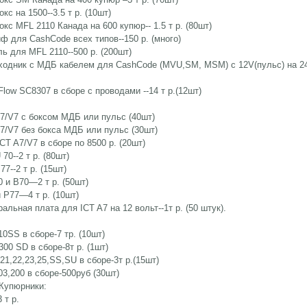
окс на 1500--3.5 т р. (10шт)
окс MFL 2110 Канада на 600 купюр-- 1.5 т р. (80шт)
ф для CashCode всех типов--150 р. (много)
ль для MFL 2110--500 р. (200шт)
еходник с МДБ кабелем для CashCode (MVU,SM, MSM) с 12V(пульс) на 
Flow SC8307 в сборе с проводами --14 т р.(12шт)
A7/V7 с боксом МДБ или пульс (40шт)
A7/V7 без бокса МДБ или пульс (30шт)
CT A7/V7 в сборе по 8500 р. (20шт)
 70--2 т р. (80шт)
77--2 т р. (15шт)
0 и В70—2 т р. (50шт)
и P77—4 т р. (10шт)
ральная плата для ICT A7 на 12 вольт--1т р. (50 штук).
10SS в сборе-7 тр. (10шт)
300 SD в сборе-8т р. (1шт)
21,22,23,25,SS,SU в сборе-3т р.(15шт)
03,200 в сборе-500руб (30шт)
Купюрники:
3 т р.