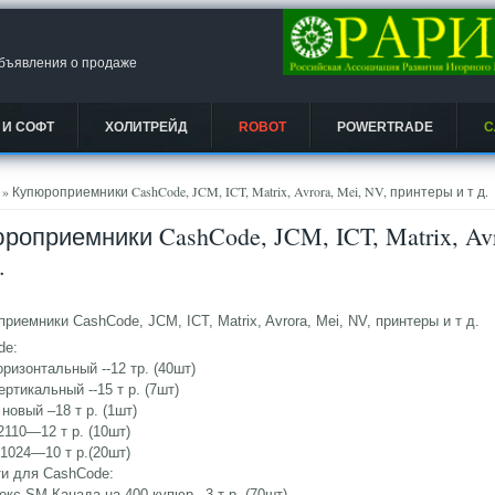
объявления о продаже
 И СОФТ
ХОЛИТРЕЙД
ROBOT
POWERTRADE
С
есь
» Купюроприемники CashCode, JCM, ICT, Matrix, Avrora, Mei, NV, принтеры и т д.
роприемники CashCode, JCM, ICT, Matrix, Av
.
риемники CashCode, JCM, ICT, Matrix, Avrora, Mei, NV, принтеры и т д.
de:
оризонтальный --12 тр. (40шт)
ертикальный --15 т р. (7шт)
новый –18 т р. (1шт)
2110—12 т р. (10шт)
1024—10 т р.(20шт)
ти для CashCode:
окс SM Канада на 400 купюр –3 т р. (70шт)