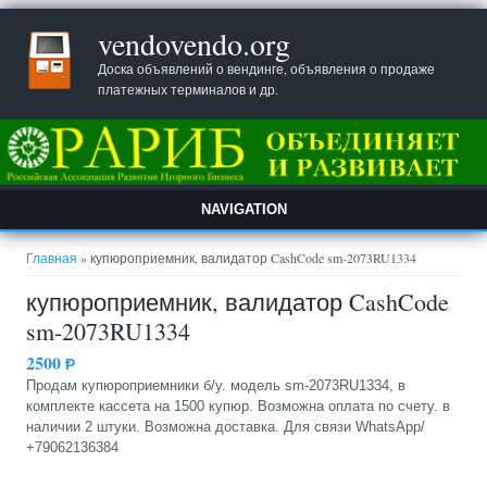
vendovendo.org
Доска объявлений о вендинге, объявления о продаже
платежных терминалов и др.
NAVIGATION
Вы здесь
Главная
» купюроприемник, валидатор CashCode sm-2073RU1334
купюроприемник, валидатор CashCode
sm-2073RU1334
2500
Ᵽ
Продам купюроприемники б/у. модель sm-2073RU1334, в
комплекте кассета на 1500 купюр. Возможна оплата по счету. в
наличии 2 штуки. Возможна доставка. Для связи WhatsApp/
+79062136384