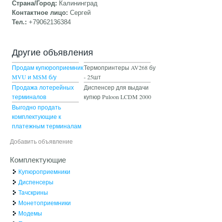
Страна/Город:
Калининград
Контактное лицо:
Сергей
Тел.:
+79062136384
Другие объявления
Продам купюроприемник
Термопринтеры AV268 бу
MVU и MSM б/у
- 25шт
Продажа лотерейных
Диспенсер для выдачи
терминалов
купюр Puloon LCDM 2000
Выгодно продать
комплектующие к
платежным терминалам
Добавить объявление
Комплектующие
Купюроприемники
Диспенсеры
Тачскрины
Монетоприемники
Модемы