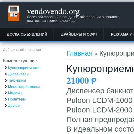
vendovendo.org
Доска объявлений о вендинге, объявления о продаже
платежных терминалов и др.
ДОСКА ОБЪЯВЛЕНИЙ
ДРАЙВЕРЫ И СОФТ
РЕКЛАМА У 
Вы здесь
Добавить объявление
Главная
» Купюропр
Комплектующие
Купюроприем
Купюроприемники
Диспенсеры
21000
Ᵽ
Тачскрины
Монетоприемники
Диспенсер банкнот
Модемы
Puloon LCDM-1000
Принтеры
Другое
Puloon LCDM-2000
Полная предпрода
В идеальном состо