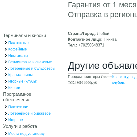
Гарантия от 1 меся
Отправка в регион
Страна/Город:
Любой
Терминалы и киоски
Контактное лицо:
Никита
Платежные
Тел.:
+79250548371
Кофейные
Инстаматы
Другие объявл
Вендинговые и снековые
Лотерейные и бульдозеры
Кран-машины
Продам принтеры Custom
Клавиатуры д
Игорные (клубы)
TG2480H 6990руб
клубов.
Киоски
Программное
обеспечение
Платежное
Лотерейное и биржевое
Игорное
Услуги и работа
Места под установку