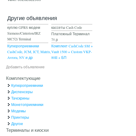
Другие объявления
куплю GPRS модем
кассеты Cash Code
Siemens/Cinterion/IRZ
Платежный Терминал
MC52i Terminal
7т.р
Купюроприемники
Комплект CashCode SM +
CashCode, JCM, ICT, Matrix,
Vault 1500 + Custom VKP-
Avrora, NV и др
80II + БП
Добавить объявление
Комплектующие
Купюроприемники
Диспенсеры
Тачскрины
Монетоприемники
Модемы
Принтеры
Другое
Терминалы и киоски