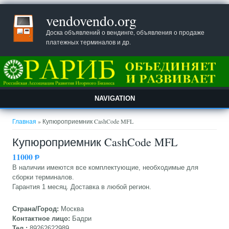
vendovendo.org
Доска объявлений о вендинге, объявления о продаже
платежных терминалов и др.
NAVIGATION
Вы здесь
Главная
» Купюроприемник CashCode MFL
Купюроприемник CashCode MFL
11000
Ᵽ
В наличии имеются все комплектующие, необходимые для
сборки терминалов.
Гарантия 1 месяц. Доставка в любой регион.
Страна/Город:
Москва
Контактное лицо:
Бадри
Тел.:
89262622989