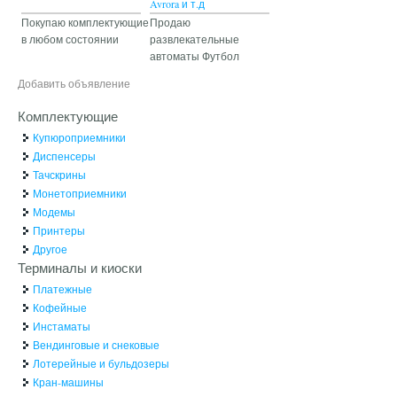
Avrora и т.д
Покупаю комплектующие
Продаю
в любом состоянии
развлекательные
автоматы Футбол
Добавить объявление
Комплектующие
Купюроприемники
Диспенсеры
Тачскрины
Монетоприемники
Модемы
Принтеры
Другое
Терминалы и киоски
Платежные
Кофейные
Инстаматы
Вендинговые и снековые
Лотерейные и бульдозеры
Кран-машины