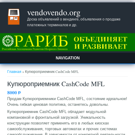
vendovendo.org
Доска объявлений о вендинге, объявления о продаже
платежных терминалов и др.
NAVIGATION
Вы здесь
Главная
» Купюроприемник CashCode MFL
Купюроприемник CashCode MFL
8000
Ᵽ
Продам Купюроприемники CashCode MFL, состояние идеальное!
Очень гибкая ценовая политика, останетесь довольны.
Купюроприемник CashCode MFL обладает модульной
компановкой и фронтальной загрузкой. Уникальность
конструкции позволяет применять его в любых киосках
самообслуживания, торговых автоматах и прочих системах
самообслуживания. В зависимости от конкретной деятельности,