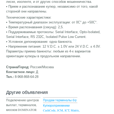
леске, изоленте, и от других способов мошенничества.
• Прием и распознавание купюр, независимо от того, какой
стороной они направлены.
Технические характеристики:
• Температурный диапазон эксплуатации: от 0С° до +50С°.
• Время распознавания (секунд): 2,5.
• Поддерживаемые протоколы: Serial Interface, Opto-Isolated,
Serial Interface, RS 232C, Isolated Pulse Low Current.
• Условное депонирование: одна банкнота.
• Напряжение питания: 12 V.D.C. ± 1.0V или 24 V.D.C. ± 4.0V.
Параметры приема банкноты: любым из 4-х вариантов
ориентации купюры в продольном направлении.
Страна/Город:
Россия/Москва
Контактное лицо:
Д
Тел.:
8-968-868-64-28
Другие объявления
Подключение центров
Продам терминалы б/у
выплат, терминалов,
Купюроприемники
киосков DOMINATOR
CashCode, JCM, ICT, Matrix,