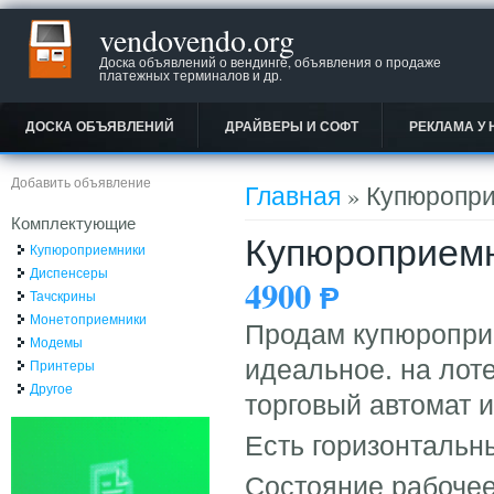
vendovendo.org
Доска объявлений о вендинге, объявления о продаже
платежных терминалов и др.
ДОСКА ОБЪЯВЛЕНИЙ
ДРАЙВЕРЫ И СОФТ
РЕКЛАМА У 
Вы здесь
Добавить объявление
Главная
» Купюроприе
Комплектующие
Купюроприемни
Купюроприемники
Диспенсеры
4900
Ᵽ
Тачскрины
Монетоприемники
Продам купюроприе
Модемы
идеальное. на лот
Принтеры
Другое
торговый автомат и
Есть горизонтальн
Cостояние рабочее