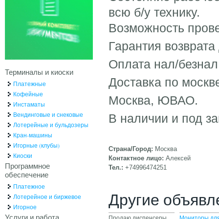
всю б/у технику.
Возможность прове
Гарантия возврата 
Оплата нал/безнал
Терминалы и киоски
Доставка по москве
Платежные
Кофейные
Москва, ЮВАО.
Инстаматы
Вендинговые и снековые
В наличии и под за
Лотерейные и бульдозеры
Кран-машины
Игорные (клубы)
Страна/Город:
Москва
Киоски
Контактное лицо:
Алексей
Программное
Тел.:
+74996474251
обеспечение
Платежное
Другие объявл
Лотерейное и биржевое
Игорное
Услуги и работа
Продаю диспенсеры
Мониторы дл