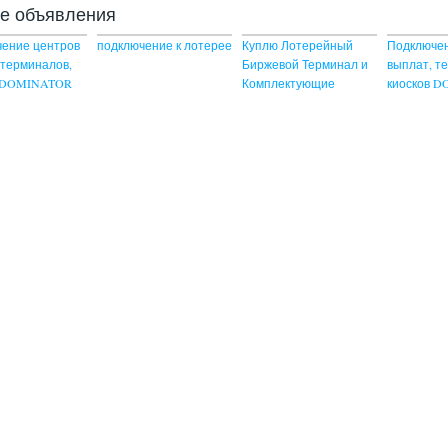
ие объявления
ение центров
подключение к лотерее
Куплю Лотерейный
Подключен
 терминалов,
Биржевой Терминал и
выплат, т
в DOMINATOR
Комплектующие
киосков 