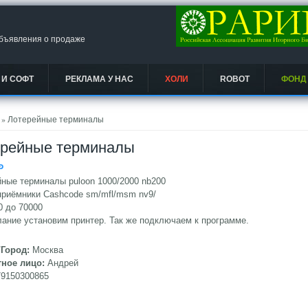
объявления о продаже
 И СОФТ
РЕКЛАМА У НАС
ХОЛИ
ROBOT
ФОНД
есь
» Лотерейные терминалы
ерейные терминалы
Ᵽ
ные терминалы puloon 1000/2000 nb200
приёмники Cashcode sm/mfl/msm nv9/
0 до 70000
ание установим принтер. Так же подключаем к программе.
/Город:
Москва
тное лицо:
Андрей
79150300865