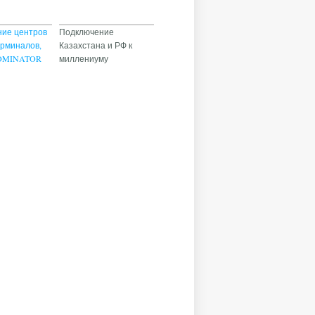
ие центров
Подключение
ерминалов,
Казахстана и РФ к
DOMINATOR
миллениуму