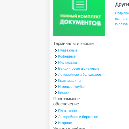
Друг
Подключ
выплат,
киоско
Терминалы и киоски
Платежные
Кофейные
Инстаматы
Вендинговые и снековые
Лотерейные и бульдозеры
Кран-машины
Игорные (клубы)
Киоски
Программное
обеспечение
Платежное
Лотерейное и биржевое
Игорное
Услуги и работа