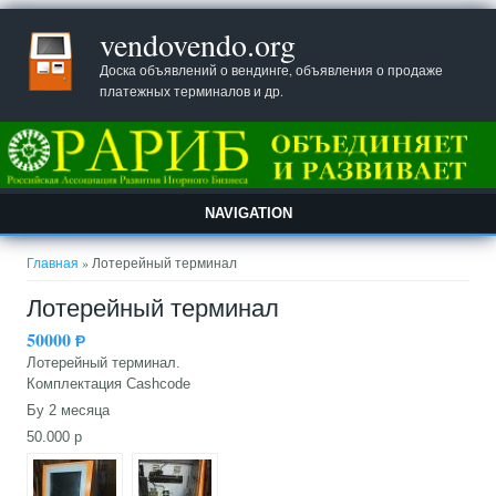
vendovendo.org
Доска объявлений о вендинге, объявления о продаже
платежных терминалов и др.
NAVIGATION
Вы здесь
Главная
» Лотерейный терминал
Лотерейный терминал
50000
Ᵽ
Лотерейный терминал.
Комплектация Cashcode
Бу 2 месяца
50.000 р