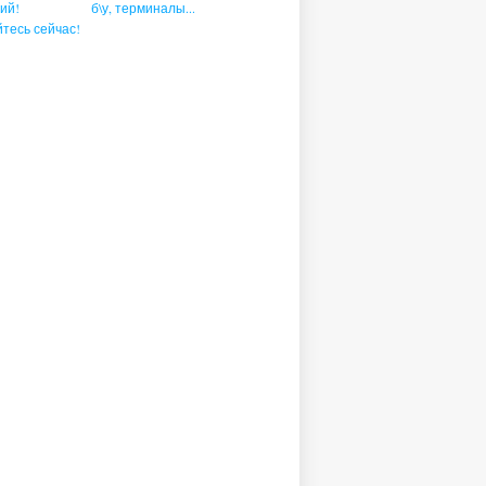
ий!
б\у, терминалы...
тесь сейчас!