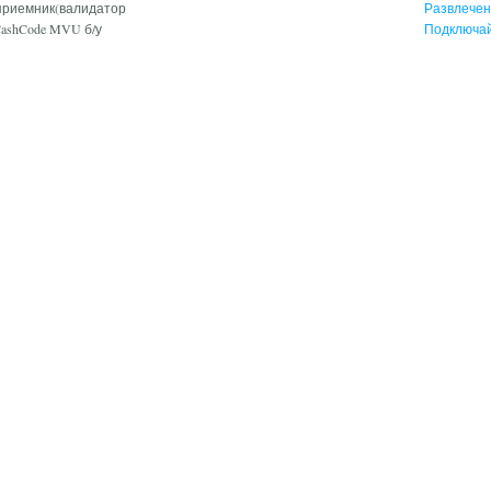
риемник(валидатор
Развлечен
CashCode MVU б/у
Подключай