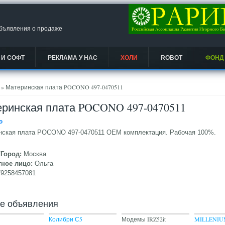
объявления о продаже
 И СОФТ
РЕКЛАМА У НАС
ХОЛИ
ROBOT
ФОНД
есь
» Материнская плата POCONO 497-0470511
ринская плата POCONO 497-0470511
Ᵽ
нская плата POCONO 497-0470511 ОЕМ комплектация. Рабочая 100%.
/Город:
Москва
тное лицо:
Ольга
79258457081
ие объявления
Колибри С5
Модемы IRZ52it
MILLENIUM