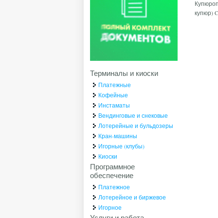
Купюроп
купюр) 
Терминалы и киоски
Платежные
Кофейные
Инстаматы
Вендинговые и снековые
Лотерейные и бульдозеры
Кран-машины
Игорные (клубы)
Киоски
Программное
обеспечение
Платежное
Лотерейное и биржевое
Игорное
Услуги и работа