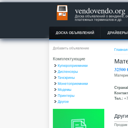
vendovendo.org
Доска объявлений о вендинге, 
платежных терминалов и др.
ДОСКА ОБЪЯВЛЕНИЙ
ДРАЙВЕРЫ
Вы зд
Добавить объявление
Главная
Комплектующие
Мате
Купюроприемники
32500
Диспенсеры
Матери
Тачскрины
Монетоприемники
Страна
Модемы
Контак
Принтеры
Тел.:
+
Другое
Друг
Продам