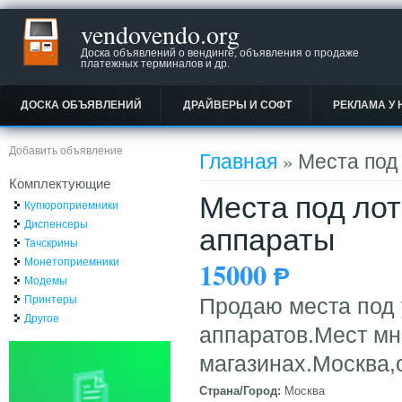
vendovendo.org
Доска объявлений о вендинге, объявления о продаже
платежных терминалов и др.
ДОСКА ОБЪЯВЛЕНИЙ
ДРАЙВЕРЫ И СОФТ
РЕКЛАМА У 
Вы здесь
Добавить объявление
Главная
» Места под
Комплектующие
Места под ло
Купюроприемники
Диспенсеры
аппараты
Тачскрины
Монетоприемники
15000
Ᵽ
Модемы
Принтеры
Продаю места под 
Другое
аппаратов.Мест мн
магазинах.Москва,
Страна/Город:
Москва