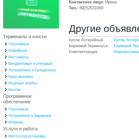
Контактное лицо:
Ирина
Тел.:
89252631069
Другие объявл
Терминалы и киоски
Куплю Лотерейный
Куплю Лотер
Платежные
Биржевой Терминал и
Биржевой Тер
Кофейные
Комплектующие
Комплектующ
Инстаматы
Вендинговые и снековые
Лотерейные и бульдозеры
Кран-машины
Игорные (клубы)
Киоски
Программное
обеспечение
Платежное
Лотерейное и биржевое
Игорное
Услуги и работа
Места под установку