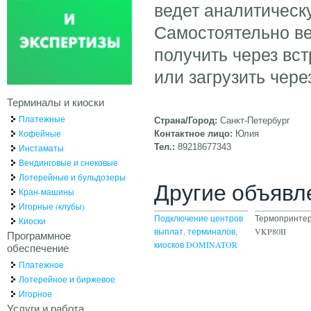
ведет аналитическ
Самостоятельно ве
получить через вс
или загрузить чер
Терминалы и киоски
Платежные
Страна/Город:
Санкт-Петербург
Кофейные
Контактное лицо:
Юлия
Тел.:
89218677343
Инстаматы
Вендинговые и снековые
Лотерейные и бульдозеры
Другие объявл
Кран-машины
Игорные (клубы)
Подключение центров
Термопринтер
Киоски
выплат, терминалов,
VKP80II
Программное
киосков DOMINATOR
обеспечение
Платежное
Лотерейное и биржевое
Игорное
Услуги и работа