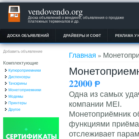
vendovendo.org
Доска объявлений о вендинге, объявления о продаже
платежных терминалов и др.
ДОСКА ОБЪЯВЛЕНИЙ
ДРАЙВЕРЫ И СОФТ
РЕКЛАМА У 
Вы здесь
Добавить объявление
Главная
» Монетопри
Комплектующие
Монетоприемни
Купюроприемники
Диспенсеры
22000
Ᵽ
Тачскрины
Монетоприемники
Одна из самых уда
Модемы
компании MEI.
Принтеры
Другое
Монетоприёмник об
функциями приёма 
отслеживает парам