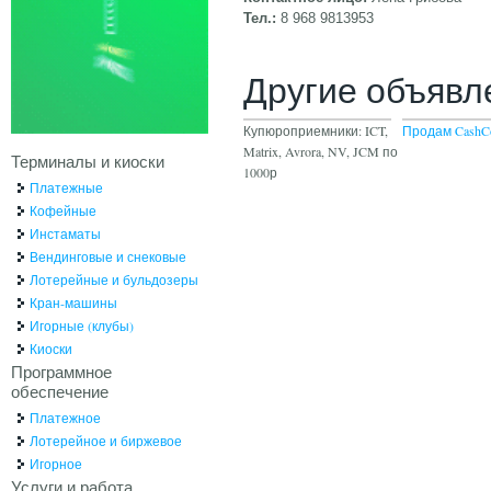
Тел.:
8 968 9813953
Другие объявл
Купюроприемники: ICT,
Продам Cash
Matrix, Avrora, NV, JCM по
Терминалы и киоски
1000р
Платежные
Кофейные
Инстаматы
Вендинговые и снековые
Лотерейные и бульдозеры
Кран-машины
Игорные (клубы)
Киоски
Программное
обеспечение
Платежное
Лотерейное и биржевое
Игорное
Услуги и работа