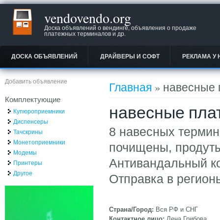
vendovendo.org
Доска объявлений о вендинге, объявления о продаже
платежных терминалов и др.
ДОСКА ОБЪЯВЛЕНИЙ
ДРАЙВЕРЫ И СОФТ
РЕКЛАМА У 
Вы здесь
Добавить объявление
Главная
» навесные 
Комплектующие
навесные пла
Купюроприемники
Диспенсеры
8 навесных термина
Тачскрины
Монетоприемники
почищены, продуты
Модемы
Антивандальный ко
Принтеры
Другое
Отправка в регион
Страна/Город:
Вся РФ и СНГ
Контактное лицо:
Лена Грибова