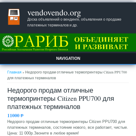
vendovendo.org
Доска объявлений о вендинге, объявления о продаже
платежных терминалов и др.
NAVIGATION
Вы здесь
Главная
» Недорого продам отличные термопринтеры Citizen PPU700
для платежных терминалов
Недорого продам отличные
термопринтеры Citizen PPU700 для
платежных терминалов
11000
Ᵽ
Недорого продам отличные термопринтеры Citizen PPU700 для
платежных терминалов, состояние нового, все работает, чистые.
Цена: 11 000р.Звоните в любое время!