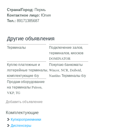
Страна/Город:
Пермь
Контактное лицо:
Юлия
Тел.:
89171385687
Другие объявления
Терминалы
Подключение залов,
терминалов, киосков
DOMINATOR
Куплю платежные и
Покупаю банкоматы
лотерейные терминалы,
Wincor, NCR, Deibold,
комплектующие б/у
Nautilus Терминалы б/у
Продам оборудование
на терминалы Puloon,
VKP, TG
Добавить объявление
Комплектующие
Купюроприемники
Диспенсеры