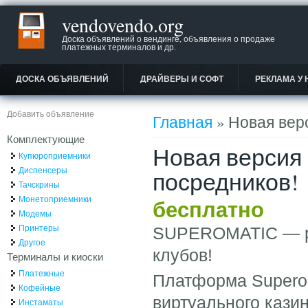
vendovendo.org
Доска объявлений о вендинге, объявления о продаже
платежных терминалов и др.
ДОСКА ОБЪЯВЛЕНИЙ
ДРАЙВЕРЫ И СОФТ
РЕКЛАМА У 
Вы здесь
Добавить объявление
Главная
» Новая верс
Комплектующие
Новая версия S
Купюроприемники
Диспенсеры
посредников!
Тачскрины
Монетоприемники
бесплатно
Модемы
Принтеры
SUPEROMATIC — р
Другое
клубов!
Терминалы и киоски
Платежные
Платформа Supero
Кофейные
виртуального кази
Инстаматы