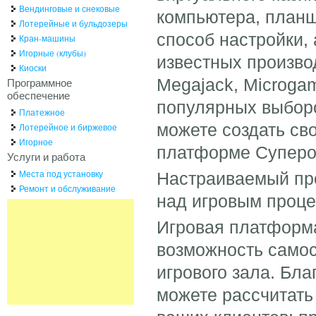
Вендинговые и снековые
компьютера, планш
Лотерейные и бульдозеры
способ настройки, 
Кран-машины
Игорные (клубы)
известных производ
Киоски
Megajack, Microga
Программное
обеспечение
популярных выборо
Платежное
можете создать св
Лотерейное и биржевое
Игорное
платформе Суперо
Услуги и работа
Места под установку
Настраиваемый пр
Ремонт и обслуживание
над игровым проце
Игровая платформа
возможность самос
игрового зала. Бл
можете рассчитать