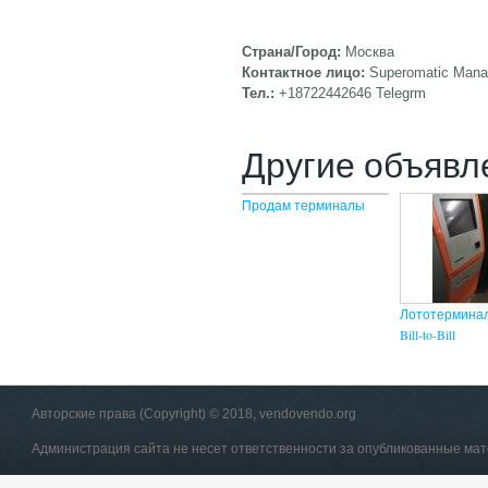
Страна/Город:
Москва
Контактное лицо:
Superomatic Mana
Тел.:
+18722442646 Telegrm
Другие объявл
Продам терминалы
Лототерминал
Bill-to-Bill
Авторские права (Copyright) © 2018, vendovendo.org
Администрация сайта не несет ответственности за опубликованные ма